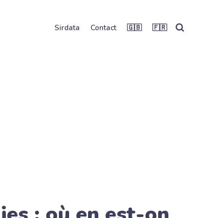
Sirdata
Contact
🇬🇧
🇫🇷
ies : où en est-on