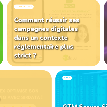
COOKIELESS
Comment réussir ses
campagnes digitales
dans un contexte
réglementaire plus
strict ?
CMP
GTM Server Si