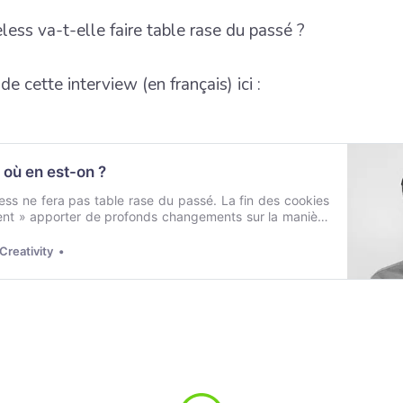
less va-t-elle faire table rase du passé ?
 de cette interview (en français) ici :
 où en est-on ?
ess ne fera pas table rase du passé. La fin des cookies
ent » apporter de profonds changements sur la manière
ences et de mesurer les campagnes publicitaires.
Creativity