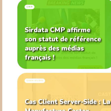
CMP
Sirdata CMP affirme
son statut de référence
auprès des médias
français !
COOKIELESS
Cas Client Server-Side : La
Manufacture Castex