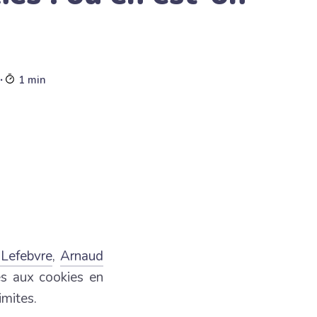
∙
1 min
Lefebvre
,
Arnaud
es aux cookies en
imites.