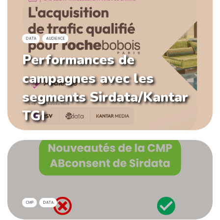
DATA
AUDIENCE
Performances de
campagnes avec les
segments Sirdata/Kantar
TGI
CMP
DATA