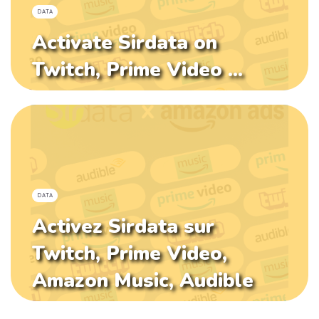
DATA
Activate Sirdata on
Twitch, Prime Video ...
DATA
Activez Sirdata sur
Twitch, Prime Video,
Amazon Music, Audible