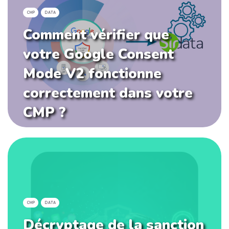
CMP
DATA
Comment vérifier que
votre Google Consent
Mode V2 fonctionne
correctement dans votre
CMP ?
CMP
DATA
Décryptage de la sanction