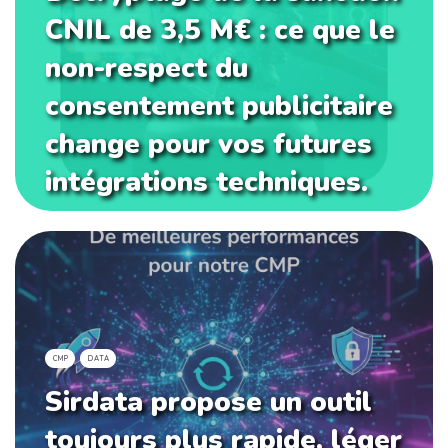
CNIL de 3,5 M€ : ce que le
non-respect du
consentement publicitaire
change pour vos futures
intégrations techniques.
CMP
DATA
Sirdata propose un outil
toujours plus rapide, léger