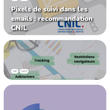
Pixels de suivi dans les
emails : recommandation
CNIL
CMP
DATA