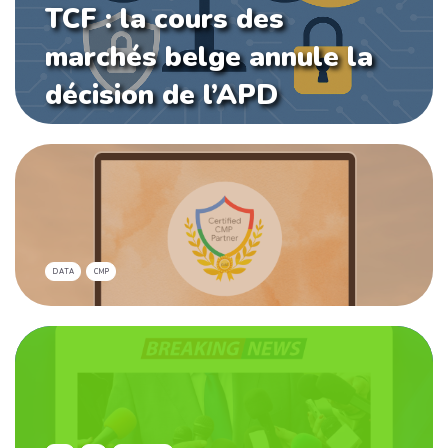
TCF : la cours des
marchés belge annule la
décision de l’APD
DATA
CMP