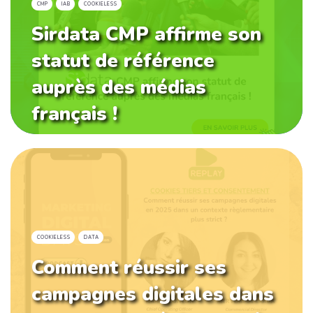
CMP
IAB
COOKIELESS
Sirdata CMP affirme son
statut de référence
auprès des médias
français !
COOKIELESS
DATA
Comment réussir ses
campagnes digitales dans