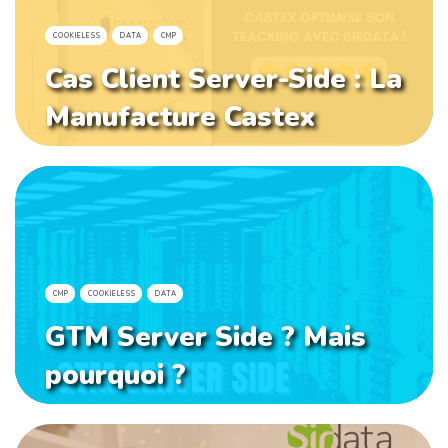
COOKIELESS
DATA
CMP
Cas Client Server-Side : La
Manufacture Castex
CMP
COOKIELESS
DATA
GTM Server Side ? Mais
pourquoi ?