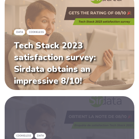
DATA
COOKIELESS
Tech Stack 2023
satisfaction survey:
Sirdata obtains an
impressive 8/10!
COOKIELESS
DATA