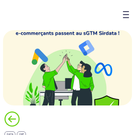
DATA
CMP