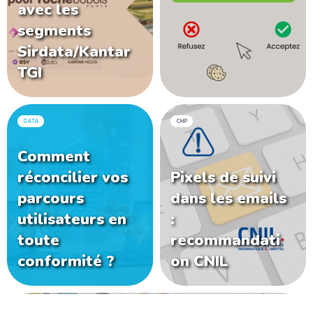
avec les
segments
Sirdata/Kantar
TGI
DATA
CMP
Comment
réconcilier vos
Pixels de suivi
parcours
dans les emails
utilisateurs en
:
toute
recommandati
conformité ?
on CNIL
CMP