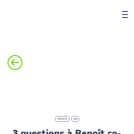
SIRDATA
IAB
3 questions à Benoît co-