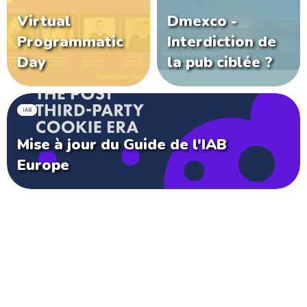
Virtual
Dmexco -
Programmatic
Interdiction de
Day
la pub ciblée ?
IAB
Mise à jour du Guide de l'IAB
Europe