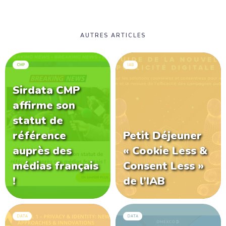
AUTRES ARTICLES
CMP
IAB
Sirdata CMP
affirme son
statut de
référence
Petit Déjeuner
auprès des
« Cookie Less &
médias français
Consent Less »
!
de l’IAB
DATA
DATA