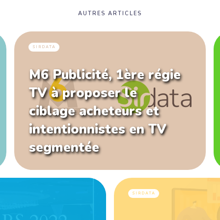
AUTRES ARTICLES
SIRDATA
M6 Publicité, 1ère régie
TV à proposer le
ciblage acheteurs et
intentionnistes en TV
segmentée
SIRDATA