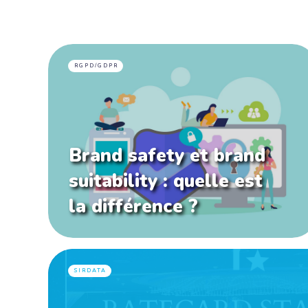
RGPD/GDPR
Brand safety et brand
suitability : quelle est
la différence ?
SIRDATA