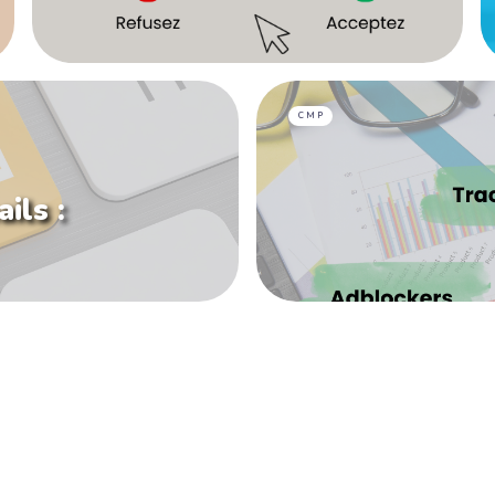
CMP
ils :