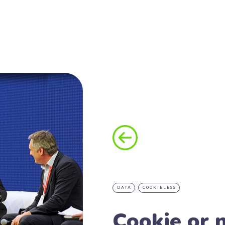
DATA
COOKIELESS
Cookie or n