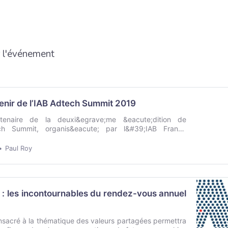
r l'événement
etenir de l’IAB Adtech Summit 2019
tenaire de la deuxi&egrave;me &eacute;dition de
ch Summit, organis&eacute; par l&#39;IAB France
mbre&nbsp;&agrave; Paris avec l&#39;IAB Europe et
b, pr&eacute;sente une s&eacute;lection des propos
Paul Roy
ute;s lors de cet &eac…
: les incontournables du rendez-vous annuel
sacré à la thématique des valeurs partagées permettra