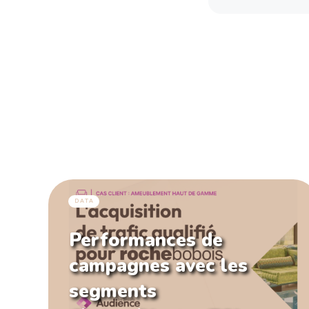
DATA
Performances de
campagnes avec les
segments