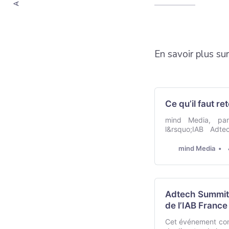
En savoir plus su
Ce qu’il faut r
mind Media, par
l&rsquo;IAB Adte
vendredi 22 nove
l&#39;IAB Tech La
mind Media
&eacute;chang&eac
Adtech Summit 
de l’IAB France
Cet événement con