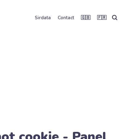
Sirdata
Contact
🇬🇧
🇫🇷
ot cookie - Panel