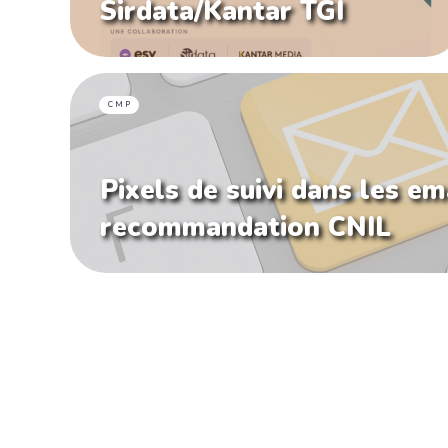
Sirdata/Kantar TGI
CMP
Pixels de suivi dans les ema
recommandation CNIL