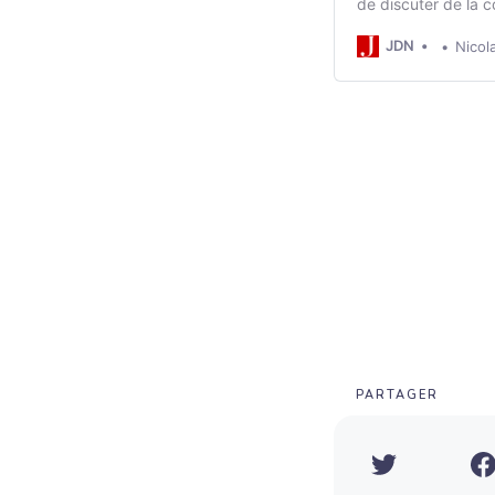
de discuter de la 
tiers et du rôle d
JDN
Nicol
PARTAGER