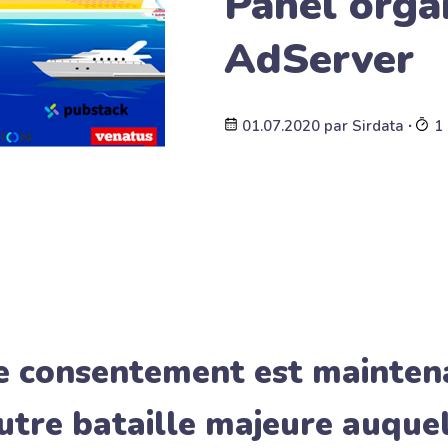
Panel orga
AdServer
01.07.2020
par
Sirdata
∙
1 
e consentement est mainten
utre bataille majeure auque