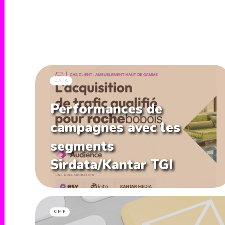
DATA
Performances de
campagnes avec les
segments
Sirdata/Kantar TGI
CMP