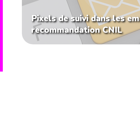
Pixels de suivi dans les ema
recommandation CNIL
Sirdata
🇬🇧
🇫🇷
SIRDATA NEWS - AD, DATA & PRIVACY
| 2020 |
MENTION LÉGALES
|