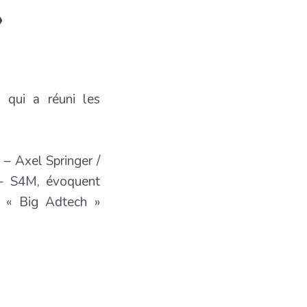
»
 qui a réuni les
– Axel Springer /
 S4M, évoquent
s « Big Adtech »