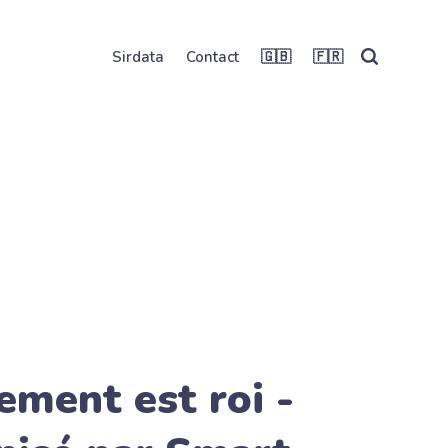
Sirdata
Contact
🇬🇧
🇫🇷
ement est roi -