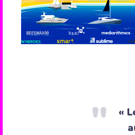
« L
a