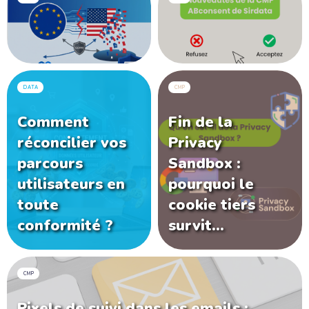
DATA
CMP
Comment
Fin de la
réconcilier vos
Privacy
parcours
Sandbox :
utilisateurs en
pourquoi le
toute
cookie tiers
conformité ?
survit…
CMP
Pixels de suivi dans les emails :