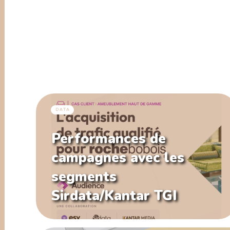
DATA
Performances de
campagnes avec les
segments
Sirdata/Kantar TGI