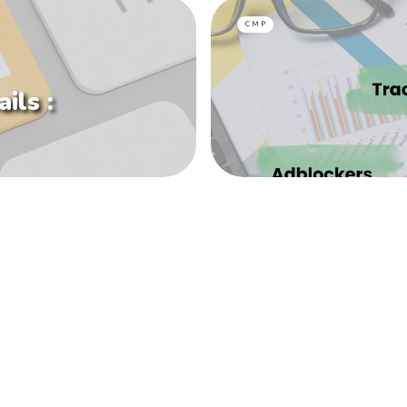
CMP
ils :