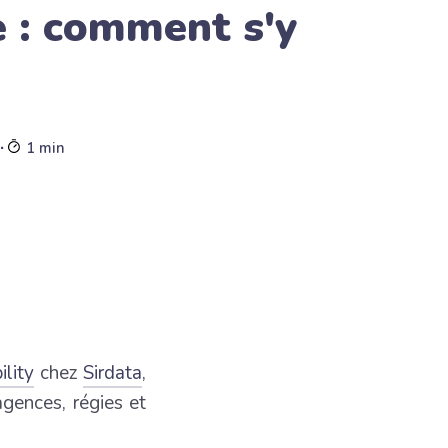
e : comment s'y
∙
1 min
lity
chez
Sirdata
,
gences, régies et