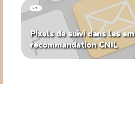
CMP
Pixels de suivi dans les ema
recommandation CNIL