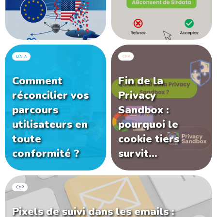
DATA
CMP
Comment
Fin de la
réconcilier vos
Privacy
parcours
Sandbox :
utilisateurs en
pourquoi le
toute
cookie tiers
conformité ?
survit…
CMP
Pixels de suivi dans les emails :