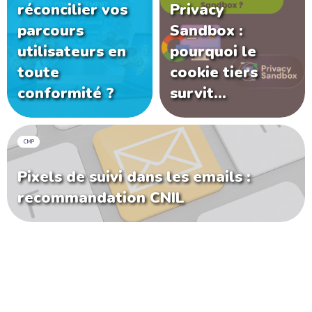
réconcilier vos
Privacy
parcours
Sandbox :
utilisateurs en
pourquoi le
toute
cookie tiers
conformité ?
survit…
CMP
Pixels de suivi dans les emails :
recommandation CNIL